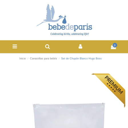
0
Inicio
Canastillas para bebés
Set de Chupón Blanco Hugo Boss