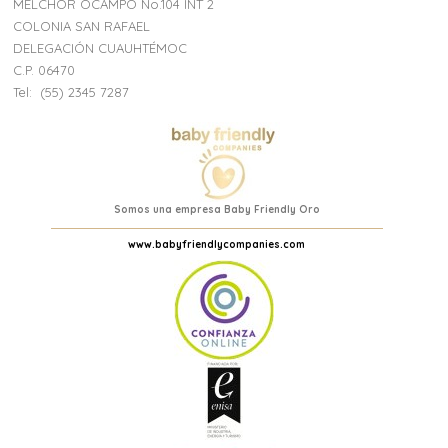
MELCHOR OCAMPO No.104 INT 2
COLONIA SAN RAFAEL
DELEGACIÓN CUAUHTÉMOC
C.P. 06470
Tel:
(55) 2345 7287
Somos una empresa Baby Friendly Oro
www.babyfriendlycompanies.com