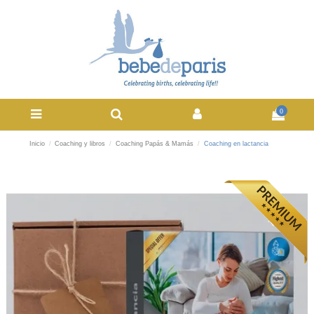
0
Inicio
Coaching y libros
Coaching Papás & Mamás
Coaching en lactancia