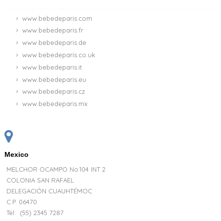
www.bebedeparis.com
www.bebedeparis.fr
www.bebedeparis.de
www.bebedeparis.co.uk
www.bebedeparis.it
www.bebedeparis.eu
www.bebedeparis.cz
www.bebedeparis.mx
Mexico
MELCHOR OCAMPO No.104 INT 2
COLONIA SAN RAFAEL
DELEGACIÓN CUAUHTÉMOC
C.P. 06470
Tel:
(55) 2345 7287